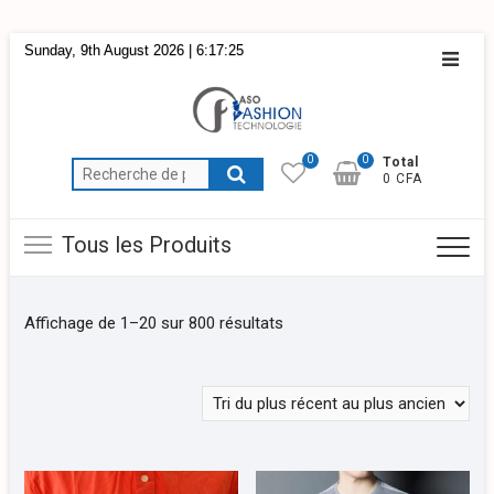
Skip
Sunday, 9th August 2026
| 6:17:26
Topba
to
Menu
content
0
0
Total
Recherche
0 CFA
pour :
Tous les Produits
Affichage de 1–20 sur 800 résultats