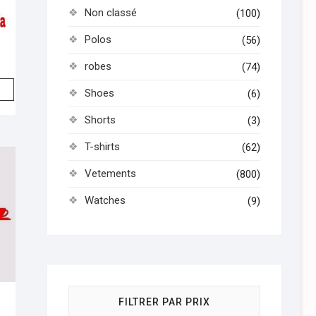
Non classé
(100)
Polos
(56)
robes
(74)
Shoes
(6)
Shorts
(3)
T-shirts
(62)
Vetements
(800)
Watches
(9)
FILTRER PAR PRIX