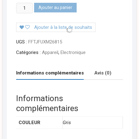
quantité
Ajouter au panier
de
MINI
Ajouter à la liste de souhaits
SPEAKER
LENOVO
UGS :
FFTJFUXM26815
THINKPLUS
Catégories :
Appareil
,
Electronique
Informations complémentaires
Avis (0)
Informations
complémentaires
COULEUR
Gris