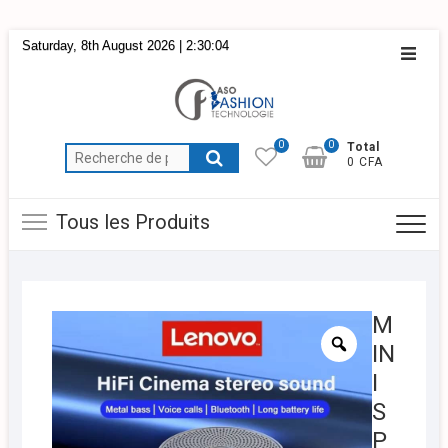
Skip
Saturday, 8th August 2026
| 2:30:05
Topba
to
Menu
content
0
0
Total
Recherche
0 CFA
pour :
Tous les Produits
M
IN
I
S
P