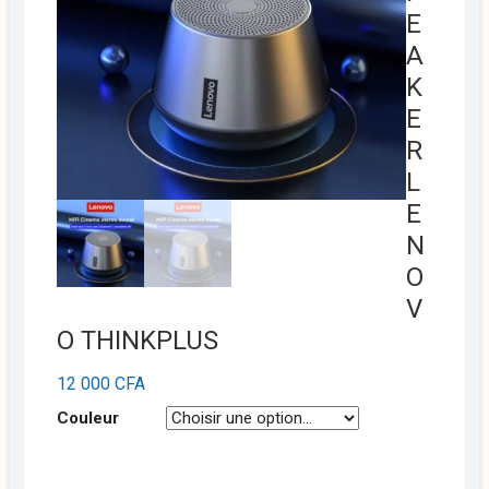
E
A
K
E
R
L
E
N
O
V
O THINKPLUS
12 000
CFA
Couleur