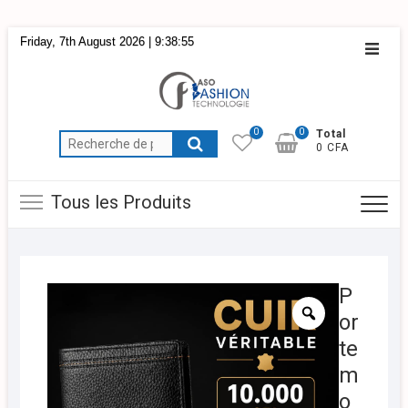
Skip
Friday, 7th August 2026
| 9:38:56
Topba
to
Menu
content
0
0
Total
Recherche
0 CFA
pour :
Tous les Produits
P
or
te
m
o