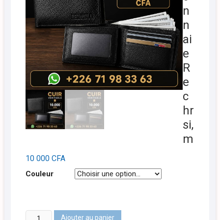
n
n
ai
e
R
e
c
hr
si,
m
10 000
CFA
Couleur
quantité
Ajouter au panier