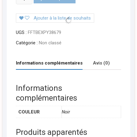
de
Porte
Ajouter à la liste de souhaits
monnaie
Rechrsi,m
UGS :
FFTBEXPY38679
Catégorie :
Non classé
Informations complémentaires
Avis (0)
Informations
complémentaires
COULEUR
Noir
Produits apparentés