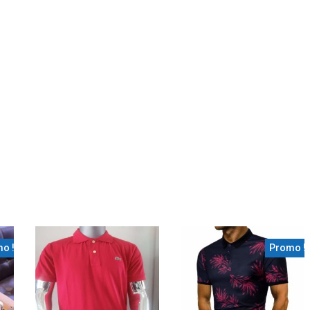
o !
Promo !