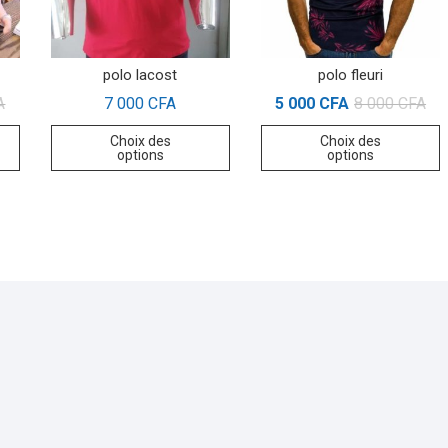
polo lacost
polo fleuri
A
7 000
CFA
5 000
CFA
8 000
CFA
Choix des
Choix des
options
options