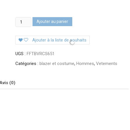
quantité
Ajouter au panier
de
blazer
Ajouter à la liste de souhaits
col
mao
UGS :
FFTBVRCS651
6boutons
Catégories :
blazer et costume
,
Hommes
,
Vetements
Avis (0)