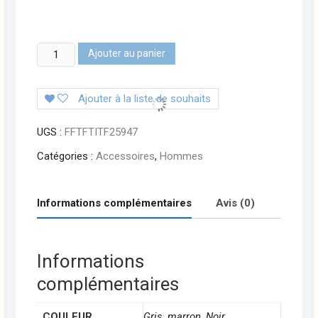
quantité
Ajouter au panier
de
CHAUSSURE
Ajouter à la liste de souhaits
SOULIER
perforé
UGS :
FFTFTITF25947
avec
lacet
Catégories :
Accessoires
,
Hommes
Informations complémentaires
Avis (0)
Informations
complémentaires
COULEUR
Gris, marron, Noir