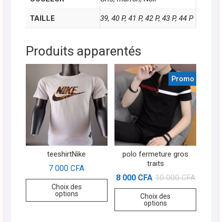
TAILLE
39, 40 P, 41 P, 42 P, 43 P, 44 P
Produits apparentés
Promo !
teeshirtNike
polo fermeture gros
traits
7 000
CFA
8 000
CFA
10 000
CFA
Choix des
options
Choix des
options