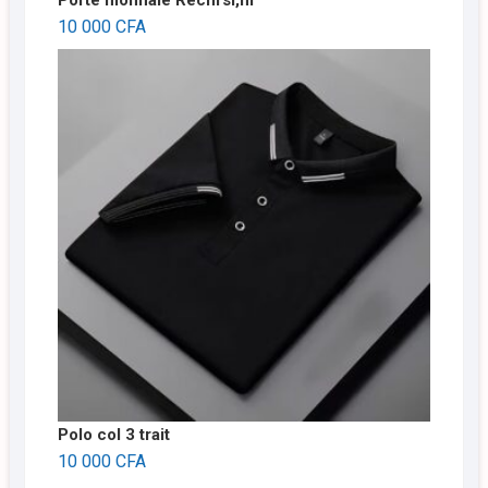
Porte monnaie Rechrsi,m
10 000
CFA
Polo col 3 trait
10 000
CFA