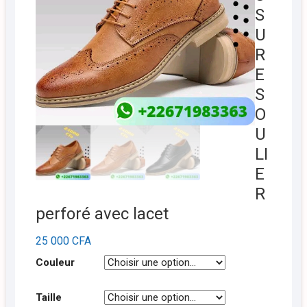
S
U
R
E
S
O
U
LI
E
R
perforé avec lacet
25 000
CFA
Couleur
Taille