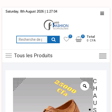
Skip
Saturday, 8th August 2026
| 1:27:05
Topba
to
Menu
content
0
0
Total
Recherche
0 CFA
pour :
Tous les Produits
C
H
A
U
S