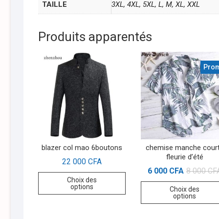
TAILLE
3XL, 4XL, 5XL, L, M, XL, XXL
Produits apparentés
Prom
blazer col mao 6boutons
chemise manche cour
fleurie d’été
22 000
CFA
6 000
CFA
8 000
CF
Choix des
options
Choix des
options