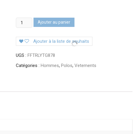
quantité
Ajouter au panier
de
polo
Ajouter à la liste de souhaits
fermeture
trait
UGS :
FFTRLYTG878
fin
Catégories :
Hommes
,
Polos
,
Vetements