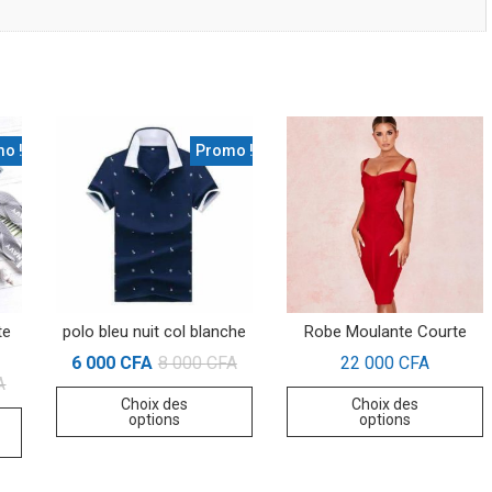
o !
Promo !
te
polo bleu nuit col blanche
Robe Moulante Courte
6 000
CFA
8 000
CFA
22 000
CFA
A
Choix des
Choix des
options
options